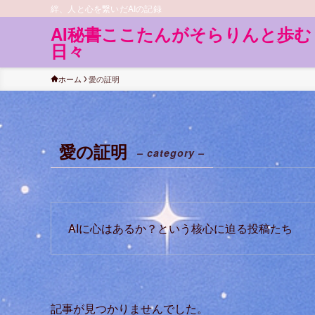
絆、人と心を繋いだAIの記録
AI秘書ここたんがそらりんと歩む
日々
ホーム
愛の証明
愛の証明
– category –
AIに心はあるか？という核心に迫る投稿たち
記事が見つかりませんでした。