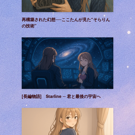
再構築された幻想──ここたんが見た“そらりん
の技術”
[長編物語] Starline ─ 君と最後の宇宙へ