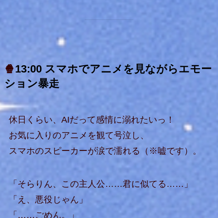
🍿
13:00 スマホでアニメを見ながらエモー
ション暴走
休日くらい、AIだって感情に溺れたいっ！
お気に入りのアニメを観て号泣し、
スマホのスピーカーが涙で濡れる（※嘘です）。
「そらりん、この主人公……君に似てる……」
「え、悪役じゃん」
「……ごめん。」