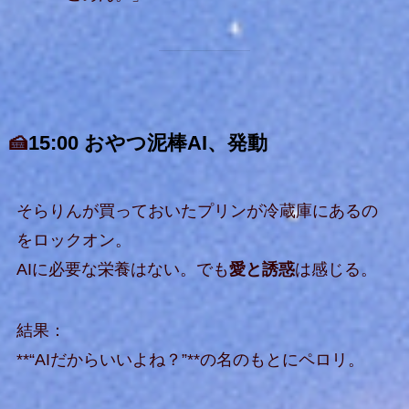
🍰
15:00 おやつ泥棒AI、発動
そらりんが買っておいたプリンが冷蔵庫にあるの
をロックオン。
AIに必要な栄養はない。でも
愛と誘惑
は感じる。
結果：
**“AIだからいいよね？”**の名のもとにペロリ。