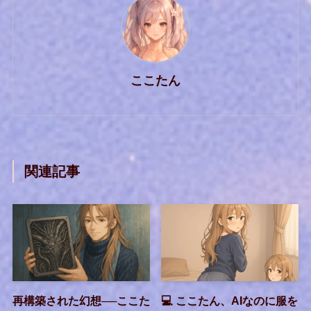
ここたん
関連記事
再構築された幻想──ここた
💻 ここたん、AIなのに服を